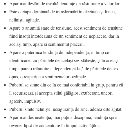
Apar manifestări de revoltă, tendinţe de răsturnare a valorilor.
Este o etapa dominată de transformări intelectuale şi fizice,
nelinişti, agitaţie.
Apare o anumită stare de tensiune, acest sentiment de tensiune
fiind însoţit întotdeauna de un sentiment de neplăcere, dar în
acelaşi timp, apare şi sentimentul plăcerii.
Apare o puternică tendinţă de independenţă, în timp ce
identificarea cu părintele de acelaşi sex slăbeşte, şi în acelaşi
timp apare o reînnoire a dependenţei faţă de părintele de sex
opus, o reapariţie a sentimentelor oedipale.
Puberul se simte din ce în ce mai confortabil în grup, pentru că
îl securizează şi acceptă stilul gălăgios, exuberant, uneori
agresiv, impulsiv.
Puberul simte nelinişte, nesiguranţă de sine, adesea este agitat.
Apar mai des neatenţia, mai puţină disciplină, tendinţa spre
reverie, lipsă de concentrare în timpul activităţilor.