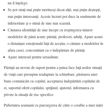
nu îl înţelege.
Se pot simți mai puțin merituoși decat alții, mai puțin deștepți,
mai puțin interesanți. Aceste lucruri pot duce la sentimente de
inferioritate și o stimă de sine mai scazută.
Căutarea identității de sine începe cu respingerea tuturor
modelelor de până acum: părinţi, profesori, adulţi. Apare acum
o distanțare emoțională față de aceștia, o căutare a modelelor în
afara casei, concomitant cu o îndepărtare de părinți.
Apare interesul pentru sexualitate.
Părinții au nevoie de suport pentru a putea face față noilor situații
de viață care presupun readaptare la schimbare, păstrarea unei
bune comunicări cu copilul, acceptarea îndepărtării copilului de
ei, suportul oferit copilului, sprijinul, ajutorul, informarea cu
privire la situații de risc specifice.
Pubertatea seamană cu parcurgerea de către o corabie a unei mări