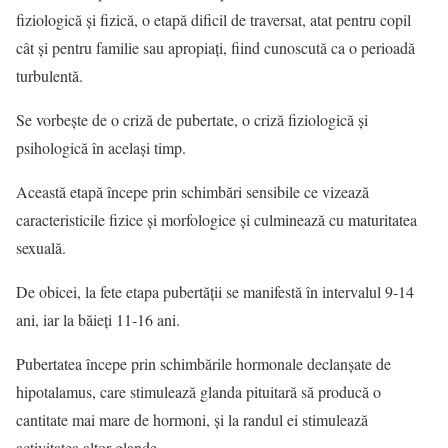
fiziologică şi fizică, o etapă dificil de traversat, atat pentru copil
cât și pentru familie sau apropiați, fiind cunoscută ca o perioadă
turbulentă.
Se vorbeşte de o criză de pubertate, o criză fiziologică şi
psihologică în acelaşi timp.
Această etapă începe prin schimbări sensibile ce vizează
caracteristicile fizice și morfologice și culminează cu maturitatea
sexuală.
De obicei, la fete etapa pubertății se manifestă în intervalul 9-14
ani, iar la băieți 11-16 ani.
Pubertatea începe prin schimbările hormonale declanșate de
hipotalamus, care stimulează glanda pituitară să producă o
cantitate mai mare de hormoni, și la randul ei stimulează
activitatea altor glande.