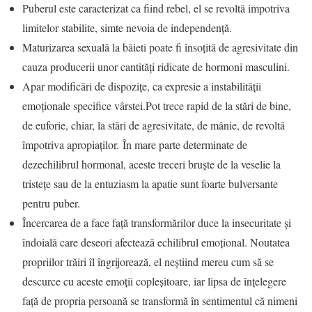
Puberul este caracterizat ca fiind rebel, el se revoltă impotriva
limitelor stabilite, simte nevoia de independență.
Maturizarea sexuală la băieti poate fi însoțită de agresivitate din
cauza producerii unor cantități ridicate de hormoni masculini.
Apar modificări de dispozițe, ca expresie a instabilității
emoționale specifice vârstei.Pot trece rapid de la stări de bine,
de euforie, chiar, la stări de agresivitate, de mânie, de revoltă
împotriva apropiaților. În mare parte determinate de
dezechilibrul hormonal, aceste treceri bruşte de la veselie la
tristeţe sau de la entuziasm la apatie sunt foarte bulversante
pentru puber.
Încercarea de a face față transformărilor duce la insecuritate și
îndoială care deseori afectează echilibrul emoțional. Noutatea
propriilor trăiri îl îngrijorează, el neştiind mereu cum să se
descurce cu aceste emoţii copleşitoare, iar lipsa de înțelegere
față de propria persoană se transformă în sentimentul că nimeni