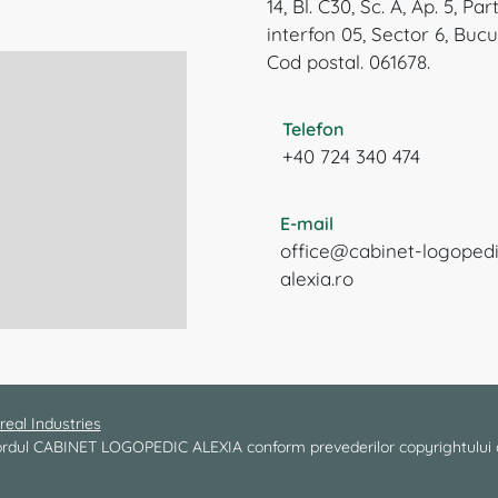
14, Bl. C30, Sc. A, Ap. 5, Par
interfon 05, Sector 6, Bucu
Cod postal. 061678.
Telefon
+40 724 340 474
E-mail
office@cabinet-logoped
alexia.ro
real Industries
 acordul CABINET LOGOPEDIC ALEXIA conform prevederilor copyrightului