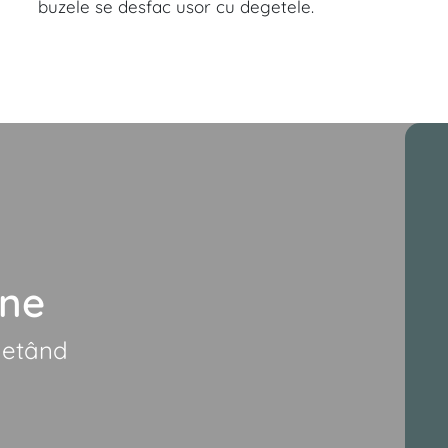
buzele se desfac usor cu degetele.
-ne
letând