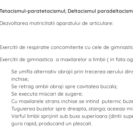
Tetacismul-paratetacismul; Deltacismul paradeltacism
Dezvoltarea motricitatii aparatului de articulare:
Exercitii de respiratie concomitente cu cele de gimnastic
Exercitii de gimnastica a maxilarelor a limbii ( in fata ogli
Se umfla alternativ obrajii prin trecerea aerului din
inchise;
Se retrag ambii obraji spre cavitatea bucala;
Se executa miscari de sugere;
Cu maxilarele strans inchise se intind puternic buzel
Tuguierea buzelor spre dreapta, stanga; aceeasi mis
Varful limbii sprijinit sub buxs superioara (dintii su
gura rapid, producand un plescait.