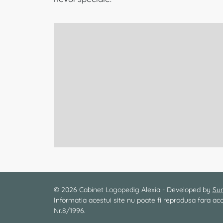
© 2026 Cabinet Logopedig Alexia - Developed by
Sur
Informatia acestui site nu poate fi reprodusa fara
Nr.8/1996.