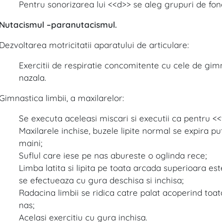
Pentru sonorizarea lui <<d>> se aleg grupuri de fon
Nutacismul –paranutacismul.
Dezvoltarea motricitatii aparatului de articulare:
Exercitii de respiratie concomitente cu cele de gim
nazala.
Gimnastica limbii, a maxilarelor:
Se executa aceleasi miscari si executii ca pentru <<
Maxilarele inchise, buzele lipite normal se expira p
maini;
Suflul care iese pe nas abureste o oglinda rece;
Limba latita si lipita pe toata arcada superioara este
se efectueaza cu gura deschisa si inchisa;
Radacina limbii se ridica catre palat acoperind toat
nas;
Acelasi exercitiu cu gura inchisa.