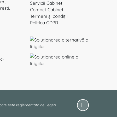
ter,
Servicii Cabinet
resti,
Contact Cabinet
Termeni și condiții
Politica GDPR
ic-
 care este reglementata de Legea