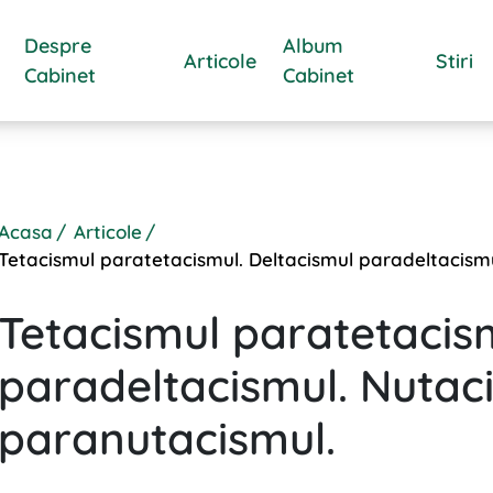
Despre
Album
Articole
Stiri
Cabinet
Cabinet
Acasa
Articole
Tetacismul paratetacismul. Deltacismul paradeltacism
Tetacismul paratetacism
paradeltacismul. Nutac
paranutacismul.