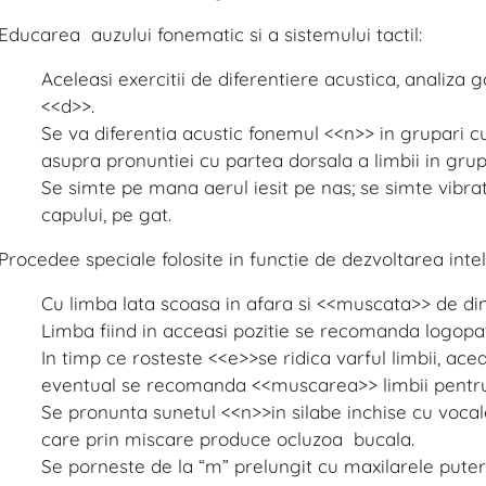
Educarea auzului fonematic si a sistemului tactil:
Aceleasi exercitii de diferentiere acustica, analiza
<<d>>.
Se va diferentia acustic fonemul <<n>> in grupari 
asupra pronuntiei cu partea dorsala a limbii in gru
Se simte pe mana aerul iesit pe nas; se simte vibrati
capului, pe gat.
Procedee speciale folosite in functie de dezvoltarea inte
Cu limba lata scoasa in afara si <<muscata>> de din
Limba fiind in acceasi pozitie se recomanda logopat
In timp ce rosteste <<e>>se ridica varful limbii, ace
eventual se recomanda <<muscarea>> limbii pentru 
Se pronunta sunetul <<n>>in silabe inchise cu vocale
care prin miscare produce ocluzoa bucala.
Se porneste de la “m” prelungit cu maxilarele putern