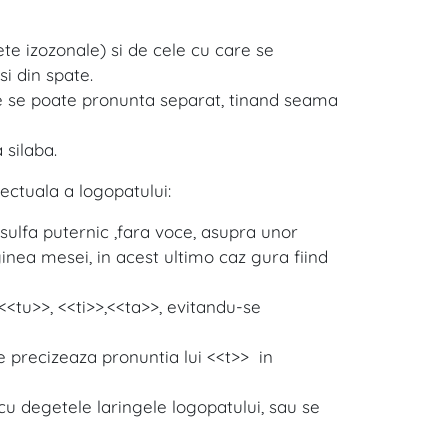
te izozonale) si de cele cu care se
si din spate.
re se poate pronunta separat, tinand seama
 silaba.
lectuala a logopatului:
e sulfa puternic ,fara voce, asupra unor
nea mesei, in acest ultimo caz gura fiind
 <<tu>>, <<ti>>,<<ta>>, evitandu-se
 se precizeaza pronuntia lui <<t>> in
u degetele laringele logopatului, sau se