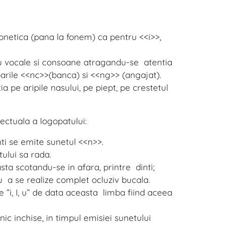
 gonetica (pana la fonem) ca pentru <<i>>,
cu vocale si consoane atragandu-se atentia
parile <<nc>>(banca) si <<ng>> (angajat).
a pe aripile nasului, pe piept, pe crestetul
lectuala a logopatului:
ti se emite sunetul <<n>>.
ului sa rada.
asta scotandu-se in afara, printre dinti;
a se realize complet ocluziv bucala.
 ”i, I, u” de data aceasta limba fiind aceea
ic inchise, in timpul emisiei sunetului