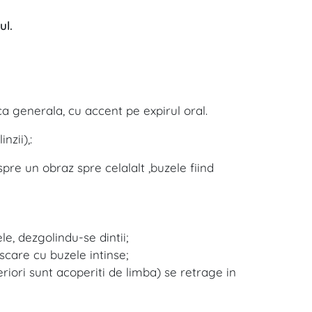
ul.
a generala, cu accent pe expirul oral.
nzii),:
spre un obraz spre celalalt ,buzele fiind
e, dezgolindu-se dintii;
care cu buzele intinse;
periori sunt acoperiti de limba) se retrage in