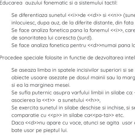
Educarea auzului fonematic si a sistemului tactil:
Se diferentiaza sunetul <<i>>de <<d>> si <<n>> (sune
inlocuiesc, dupa auz, de la diferite distante, din fata 
Se face analiza fonetica pana la fonemul <<i>>, ca
de sonoritatea lui corescta (surd).
Se face analiza fonetica pentru <<d>>numai pana la
Procedee speciale folosite in functie de dezvoltarea inte
Se aseaza limba in spatele incisivilor superiori si s
obiecte usoare asezate pe dosul mainii sau la margi
si ea la marginea mesei.
Se sufla puternic asupra varfului limbii in silabe ca:
asocierea la <<t>> a sunetului <<h>>,
Se exercita sunetul in silabe deschise si inchise, si
comparatie cu <<p>> in silabe ca<<pa-ta>> etc.
Daca <<d>>nu apare cu voce, atunci se agita usor c
bate usor pe pieptul lui.