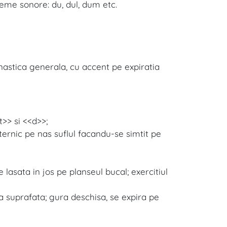
eme sonore: du, dul, dum etc.
nastica generala, cu accent pe expiratia
t>> si <<d>>;
uternic pe nas suflul facandu-se simtit pe
 lasata in jos pe planseul bucal; exercitiul
a suprafata; gura deschisa, se expira pe