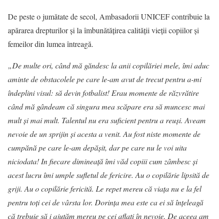
De peste o jumătate de secol, Ambasadorii UNICEF contribuie la
apărarea drepturilor şi la îmbunătăţirea calităţii vieţii copiilor şi
femeilor din lumea întreagă.
„
De multe ori, când mă găndesc la anii copilăriei mele, îmi aduc
aminte de obstacolele pe care le-am avut de trecut pentru a-mi
îndeplini visul: să devin fotbalist! Erau momente de răzvrătire
când mă gândeam că singura mea scăpare era să muncesc mai
mult şi mai mult. Talentul nu era suficient pentru a reuşi. Aveam
nevoie de un sprijin şi acesta a venit. Au fost niste momente de
cumpănă pe care le-am depăşit, dar pe care nu le voi uita
niciodata! In fiecare dimineaţă îmi văd copiii cum zâmbesc şi
acest lucru îmi umple sufletul de fericire. Au o copilărie lipsită de
griji. Au o copilărie fericită. Le repet mereu că viaţa nu e la fel
pentru toţi cei de vârsta lor. Dorinţa mea este ca ei să înţeleagă
că trebuie să i ajutăm mereu pe cei aflaţi în nevoie. De aceea am