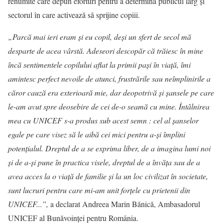
renumite care depun eforturi pentru a determina publicul larg şi
sectorul în care activează să sprijine copiii.
„
Parcă mai ieri eram şi eu copil, deşi un sfert de secol mă
desparte de acea vârstă. Adeseori descopăr că trăiesc în mine
încă sentimentele copilului aflat la primii paşi în viaţă, îmi
amintesc perfect nevoile de atunci, frustrările sau neîmplinirile a
căror cauză era exterioară mie, dar deopotrivă şi şansele pe care
le-am avut spre deosebire de cei de-o seamă cu mine. Întâlnirea
mea cu UNICEF s-a produs sub acest semn : cel al şanselor
egale pe care visez să le aibă cei mici pentru a-şi împlini
potenţialul. Dreptul de a se exprima liber, de a imagina lumi noi
şi de a-şi pune în practica visele, dreptul de a învăţa sau de a
avea acces la o viaţă de familie şi la un loc civilizat în societate,
sunt lucruri pentru care mi-am unit for
ţ
ele cu prietenii din
UNICEF.
..”,
a declarat Andreea Marin Bănică, Ambasadorul
UNICEF al Bunăvoinţei pentru România.