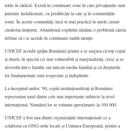
trăite în sărăcie. Există în continuare zone în care privaţiunile sunt
puternic înrădăcinate, cu predilecţie la sate şi în comunităţile
rome. În aceste comunităţi, încă se mai practică în unele cazuri
căsătoria timpurie. Abandonul copilului rămâne o problemă căreia
trebuie să i se acorde în continuare multă atenţie.
UNICEF acordă sprijin României pentru a se asigura că toţi copiii
şi tinerii, în special cei mai vulnerabili şi marginalizaţi, cresc şi se
dezvoltă într-o familie sau într-un mediu familial şi că drepturile
lor fundamentale sunt respectate şi îndeplinite.
La începutul anilor ’90, copiii instituţionalizaţi ai României
reprezentau unul dintre cele mai importante subiecte la nivel
internaţional. Numărul lor se estimau aproximativ la 100.000.
UNICEF a fost una dintre organizaţiile internaţionale ce a
colaborat cu ONG-urile locale şi Uniunea Europeană, pentru a