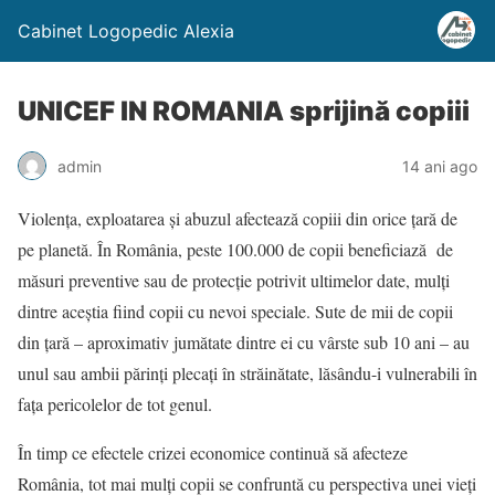
Cabinet Logopedic Alexia
UNICEF IN ROMANIA sprijină copiii
admin
14 ani ago
Violenţa, exploatarea şi abuzul afectează copiii din orice ţară de
pe planetă. În România, peste 100.000 de copii beneficiază de
măsuri preventive sau de protecţie potrivit ultimelor date, mulţi
dintre aceştia fiind copii cu nevoi speciale. Sute de mii de copii
din ţară – aproximativ jumătate dintre ei cu vârste sub 10 ani – au
unul sau ambii părinţi plecaţi în străinătate, lăsându-i vulnerabili în
faţa pericolelor de tot genul.
În timp ce efectele crizei economice continuă să afecteze
România, tot mai mulţi copii se confruntă cu perspectiva unei vieţi