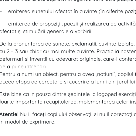
– emiterea sunetului afectat în cuvinte (în diferite poziţii:
– emiterea de propoziţii, poezii şi realizarea de activităţ
afectat şi stimulării generale a vorbirii.
De la pronuntarea de sunete, exclamatii, cuvinte izolate, 
cu 2 – 3 sau chiar cu mai multe cuvinte. Practic ia naster
deformari si inventii cu adevarat originale, care-i confer
de a pune intrebari.
Pentru a numi un obiect, pentru a avea „notiuni”, copilul
aceea etapa de cercetare si cucerire a lumii din jurul lu
Este bine ca in pauza dintre şedintele la logoped exerciţi
foarte importanta recapitularea,implementarea celor ins
Atentie!
Nu ii faceţi copilului observaţii si nu il corectaţi 
in modul de exprimare.