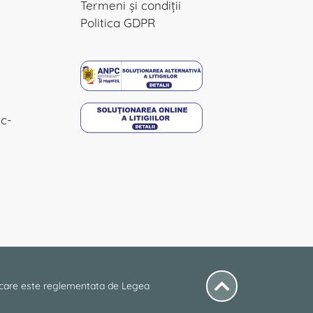
Termeni
și condiții
Politica GDPR
ic-
 care este reglementata de Legea