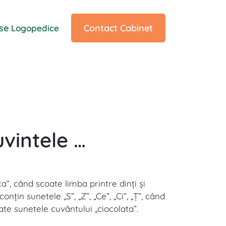
ise
Contact Cabinet
Logopedice
uvintele …
a”, când scoate limba printre dinţi şi
in sunetele „S”, „Z”, „Ce”, „Ci”, „Ţ”, când
ate sunetele cuvântului „ciocolata”.