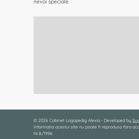
nevoi speciale.
© 2026 Cabinet Logopedig Alexia - Developed by
Sur
Informatia acestui site nu poate fi reprodusa fara
Nr.8/1996.