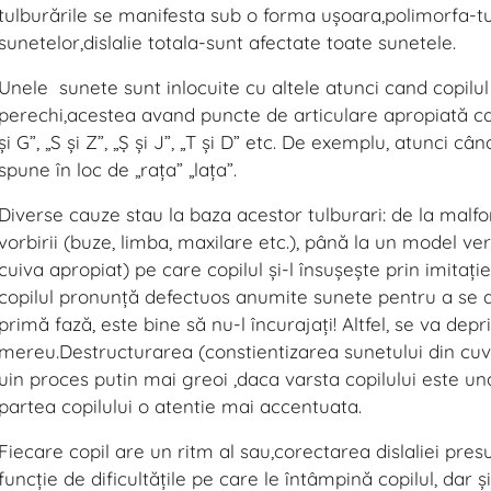
tulburările se manifesta sub o forma uşoara,polimorfa-tu
sunetelor,dislalie totala-sunt afectate toate sunetele.
Unele sunete sunt inlocuite cu altele atunci cand copilu
perechi,acestea avand puncte de articulare apropiată care 
şi G”, „S şi Z”, „Ş şi J”, „T şi D” etc. De exemplu, atunci 
spune în loc de „raţa” „laţa”.
Diverse cauze stau la baza acestor tulburari: de la malfo
vorbirii (buze, limba, maxilare etc.), până la un model ver
cuiva apropiat) pe care copilul şi-l însuşeşte prin imitaţi
copilul pronunţă defectuos anumite sunete pentru a se ali
primă fază, este bine să nu-l încurajaţi! Altfel, se va de
mereu.Destructurarea (constientizarea sunetului din cuvan
uin proces putin mai greoi ,daca varsta copilului este un
partea copilului o atentie mai accentuata.
Fiecare copil are un ritm al sau,corectarea dislaliei pre
funcţie de dificultăţile pe care le întâmpină copilul, dar ş