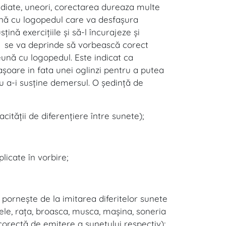
diate, uneori, corectarea dureaza multe
reună cu logopedul care va desfaşura
ţină exerciţiile şi să-l încurajeze şi
lul se va deprinde să vorbească corect
eună cu logopedul. Este indicat ca
aşoare in fata unei oglinzi pentru a putea
tru a-i susţine demersul. O şedinţă de
ităţii de diferenţiere între sunete);
licate în vorbire;
 porneşte de la imitarea diferitelor sunete
ele, raţa, broasca, musca, maşina, soneria
a corectă de emitere a sunetului respectiv);