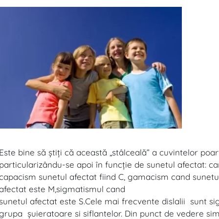
Este bine să ştiţi că această „stâlceală” a cuvintelor poa
particularizându-se apoi în funcţie de sunetul afectat: c
capacism sunetul afectat fiind C, gamacism cand sunetu
afectat este M,sigmatismul cand
sunetul afectat este S.Cele mai frecvente dislalii sunt 
grupa şuieratoare si siflantelor. Din punct de vedere sim