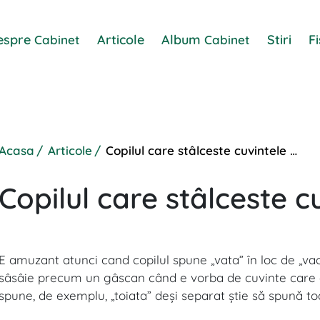
espre
Articole
Album
Stiri
F
Cabinet
Cabinet
Acasa
Articole
Copilul care stâlceste cuvintele …
Copilul care stâlceste c
E amuzant atunci cand copilul spune „vata” în loc de „vac
sâsâie precum un gâscan când e vorba de cuvinte care conţ
spune, de exemplu, „toiata” deşi separat ştie să spună to