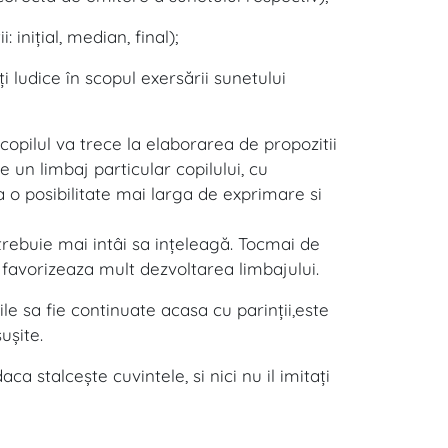
 iniţial, median, final);
i ludice în scopul exersării sunetului
copilul va trece la elaborarea de propozitii
e un limbaj particular copilului, cu
a o posibilitate mai larga de exprimare si
 trebuie mai intâi sa inţeleagă. Tocmai de
i favorizeaza mult dezvoltarea limbajului.
ile sa fie continuate acasa cu parinţii,este
uşite.
daca stalceşte cuvintele, si nici nu il imitaţi