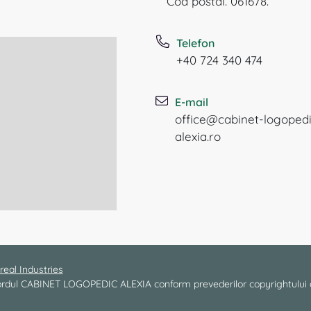
Cod postal. 061678.
Telefon
+40 724 340 474
E-mail
office@cabinet-logoped
alexia.ro
real Industries
 acordul CABINET LOGOPEDIC ALEXIA conform prevederilor copyrightului