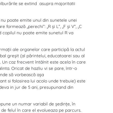
lburările se extind asupra majoritatii
l nu poate emite unul din sunetele unei
formează „perechi”: „R şi L”, „F şi V”, „C
când copilul nu poate emite sunetul R va
rmaţii ale organelor care participă la actul
bal greşit (al părintelui, educatoarei sau al
e. Un caz frecvent întâlnit este acela în care
nta. Oricat de hazliu vi se pare, într-o
prinde să vorbească aşa
t si folosirea lui acolo unde trebuie) este
deva in jur de 5 ani, presupunand din
supune un numar variabil de şedinţe, în
i de felul în care el evolueaza pe parcurs.