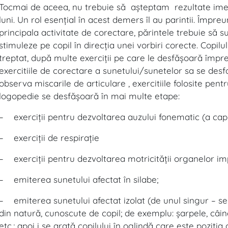
Tocmai de aceea, nu trebuie să aşteptam rezultate ime
luni. Un rol esenţial în acest demers îl au parintii. Împ
principala activitate de corectare, părintele trebuie să sus
stimuleze pe copil în direcţia unei vorbiri corecte. Copi
treptat, după multe exerciţii pe care le desfăşoară împr
exercitiile de corectare a sunetului/sunetelor sa se desf
observa miscarile de articulare , exercitiile folosite pen
logopedie se desfăşoară în mai multe etape:
– exerciţii pentru dezvoltarea auzului fonematic (a capac
– exerciţii de respiraţie
– exerciţii pentru dezvoltarea motricităţii organelor imp
– emiterea sunetului afectat în silabe;
– emiterea sunetului afectat izolat (de unul singur – se
din natură, cunoscute de copil; de exemplu: şarpele, câin
etc.; apoi i se arată copilului în oglindă care este poziţi