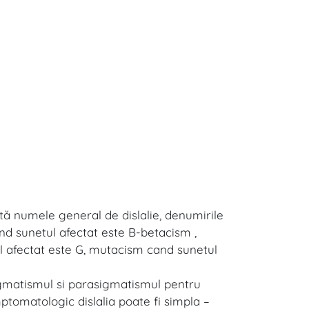
rtă numele general de dislalie, denumirile
and sunetul afectat este B-betacism ,
l afectat este G, mutacism cand sunetul
sigmatismul si parasigmatismul pentru
ptomatologic dislalia poate fi simpla –