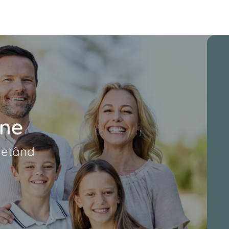
-ne
letând