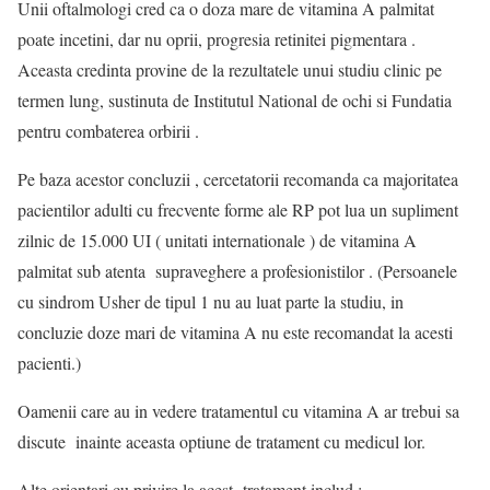
Unii oftalmologi cred ca o doza mare de vitamina A palmitat
poate incetini, dar nu oprii, progresia retinitei pigmentara .
Aceasta credinta provine de la rezultatele unui studiu clinic pe
termen lung, sustinuta de Institutul National de ochi si Fundatia
pentru combaterea orbirii .
Pe baza acestor concluzii , cercetatorii recomanda ca majoritatea
pacientilor adulti cu frecvente forme ale RP pot lua un supliment
zilnic de 15.000 UI ( unitati internationale ) de vitamina A
palmitat sub atenta supraveghere a profesionistilor . (Persoanele
cu sindrom Usher de tipul 1 nu au luat parte la studiu, in
concluzie doze mari de vitamina A nu este recomandat la acesti
pacienti.)
Oamenii care au in vedere tratamentul cu vitamina A ar trebui sa
discute inainte aceasta optiune de tratament cu medicul lor.
Alte orientari cu privire la acest tratament includ :