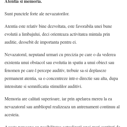
Atentia si memoria.
Sunt punctele forte ale nevazatorilor.
Atentia este relativ bine dezvoltata, este favorabila unei bune
evolutii a limbajului, deci orienteaza activitatea mintala prin
auditie, deosebit de importanta pentru ei.
Nevazatorul, neputand urmari cu precizia pe care o da vederea
existenta unui obstacol sau evolutia in spatiu a unui obiect sau
fenomen pe care-l percepe auditiv, trebuie sa-si deplaseze
permanent atentia, sa o concentreze intr-o directie sau alta, dupa
intensitate si semnificatia stimulilor auditivi.
Memoria are calitati superioare, iar prin apelarea mereu la ea
nevazatorul sau ambliopul realizeaza un antrenament continuu al
acesteia.
Aceste persoane au posibilitatea actualizarii unei mari cantitati de