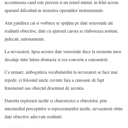
accentueaza cand este prezent si un retard mintal, in felul acesta
aparand dificultati in insusirea operatiilor instrumentale.
Atat gandirea cat si vorbirea se sprijina pe date senzoriale ale
realitatii obiective, date cu ajutorul carora se elaboreaza notiuni,
judecati, rationamente.
La nevazatori, lipsa acestor date senzoriale duce la existenta unor
decalaje intre latura abstracta si cea concreta a cunoasterii.
Ca urmare, imbogatirea vocabularului la nevazatori se face mai
repede, ei folosind unele cuvinte fara a cunoaste de fapt
fenomenul sau obiectul desemnat de acestea.
Datorita explorarii tactile si chinestezice a obiectelor, prin
intermediul perceptiilor si reprezentariilor tactile, nevazatorii obtin
date obiective adecvate realitatii.