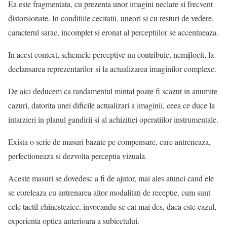
Ea este fragmentata, cu prezenta unor imagini neclare si frecvent
distorsionate. In conditiile cecitatii, uneori si cu resturi de vedere,
caracterul sarac, incomplet si eronat al perceptiilor se accentueaza.
In acest context, schemele perceptive nu contribuie, nemijlocit, la
declansarea reprezentarilor si la actualizarea imaginilor complexe.
De aici deducem ca randamentul mintal poate fi scazut in anumite
cazuri, datorita unei dificile actualizari a imaginii, ceea ce duce la
intarzieri in planul gandirii si al achizitiei operatiilor instrumentale.
Exista o serie de masuri bazate pe compensare, care antreneaza,
perfectioneaza si dezvolta perceptia vizuala.
Aceste masuri se dovedesc a fi de ajutor, mai ales atunci cand ele
se coreleaza cu antrenarea altor modalitati de receptie, cum sunt
cele tactil-chinestezice, invocandu-se cat mai des, daca este cazul,
experienta optica anterioara a subiectului.