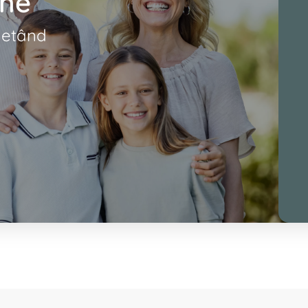
-ne
letând