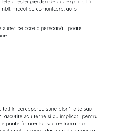
tele acestei pierderi de auz exprimat în
limbii, modul de comunicare, auto-
e sunet pe care o persoană il poate
unet.
ultati in perceperea sunetelor înalte sau
i ascutite sau terne si au implicatii pentru
 ce poate fi corectat sau restaurat cu
ste volumul de sunet, dar nu pot compensa