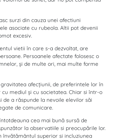
sc surzi din cauza unei afectiuni
le asociate cu rubeola. Altii pot devenii
gomot excesiv.
tul vietii în care s-a dezvoltat, are
persoane. Persoanele afectate folosesc o
mnelor, şi de multe ori, mai multe forme
ravitatea afecţiunii, de preferintele lor în
 cu mediul şi cu societatea. Chiar si într-o
 de a răspunde la nevoile elevilor săi
 legate de comunicare.
t întotdeauna cea mai bună sursă de
unzător la observatiile si preocupările lor.
în învătământul superior si incluziunea