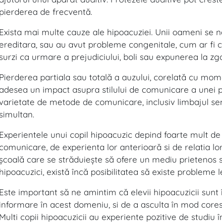
pierderea de frecventă.
Exista mai multe cauze ale hipoacuziei. Unii oameni se na
ereditara, sau au avut probleme congenitale, cum ar fi ce
surzi ca urmare a prejudiciului, boli sau expunerea la z
Pierderea partiala sau totală a auzului, corelată cu momen
adesea un impact asupra stilului de comunicare a unei 
varietate de metode de comunicare, inclusiv limbajul se
simultan.
Experientele unui copil hipoacuzic depind foarte mult de g
comunicare, de experienta lor anterioară si de relatia lor
şcoală care se străduieşte să ofere un mediu prietenos si
hipoacuzici, există încă posibilitatea să existe probleme
Este important să ne amintim că elevii hipoacuzicii sun
informare în acest domeniu, si de a asculta în mod coresp
Multi copii hipoacuzicii au experiente pozitive de studiu 