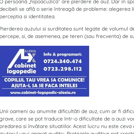
O persoană „hipoacuzica” are pierdere de auz. Dar în spa
decibeli se află o serie întreagă de probleme: alegerea 
perceptia si identitatea.
Pierderea auzului si surditatea sunt legate de volumul d
percepe, si, de asemenea, pe teren (sau frecventa) de s
Unii oameni au anumite dificultăti de auz, cum ar fi dific
grave, care se pot traduce într-o dificultate de a auzi voc
predarea si învătare situatiilor. Acest lucru nu este ceva
ajutorul unui aparat auditiv. Protezele auditive pot cre